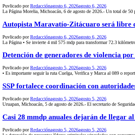
Bedolla
Puvlicado por
Redacción
agosto 6, 2026
agosto 6, 2026
La Página Morelia, Michoacán, 6 de agosto de 2026.- Un total de 50 pe
Autopista Maravatío-Zitácuaro será libre 
Puvlicado por
Redacción
agosto 6, 2026
agosto 6, 2026
La Página • Se invierte 4 mil 575 mdp para transformar 72.3 kilómetr
Detención de generadores de violencia por e
Puvlicado por
Redacción
agosto 5, 2026
agosto 5, 2026
• Es importante seguir la ruta Cuelga, Verifica y Marca al 089 o repo
SSP fortalece coordinación con autoridade
Puvlicado por
Redacción
agosto 5, 2026
agosto 5, 2026
Uruapan, Michoacán, 5 de agosto de 2026.- El secretario de Seguridad
Casi 28 mmdp anuales dejarán de llegar al 
Puvlicado por
Redacción
agosto 5, 2026
agosto 5, 2026