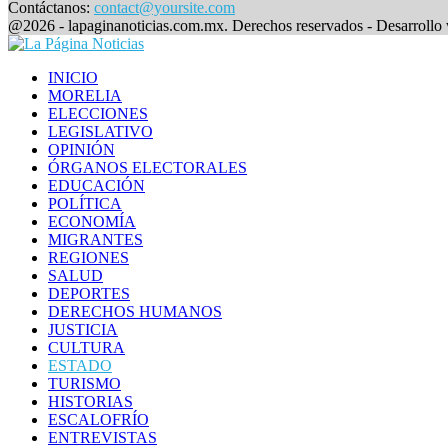
Contáctanos:
contact@yoursite.com
Facebook
@2026 - lapaginanoticias.com.mx. Derechos reservados - Desarrollo
Facebook
INICIO
MORELIA
ELECCIONES
LEGISLATIVO
OPINIÓN
ÓRGANOS ELECTORALES
EDUCACIÓN
POLÍTICA
ECONOMÍA
MIGRANTES
REGIONES
SALUD
DEPORTES
DERECHOS HUMANOS
JUSTICIA
CULTURA
ESTADO
TURISMO
HISTORIAS
ESCALOFRÍO
ENTREVISTAS