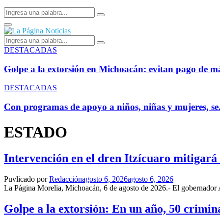
Search
Search
for:
Facebook
Primary
Menu
Search
Search
for:
Golpe
DESTACADAS
a
la
Golpe a la extorsión en Michoacán: evitan pago de má
extorsión
en
Con
DESTACADAS
Michoacán:
programas
evitan
de
Con programas de apoyo a niños, niñas y mujeres, se.
pago
apoyo
de
a
ESTADO
más
niños,
de
niñas
291
y
mdp
Intervención en el dren Itzícuaro mitigará
mujeres,
se
reduce
Puvlicado por
Redacción
agosto 6, 2026
agosto 6, 2026
el
La Página Morelia, Michoacán, 6 de agosto de 2026.- El gobernador Alf
abandono
de
Golpe a la extorsión: En un año, 50 crimina
tratamientos
oncológicos: