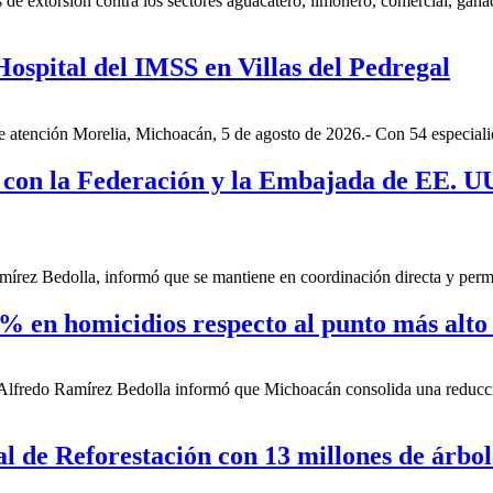
de extorsión contra los sectores aguacatero, limonero, comercial, ganade
Hospital del IMSS en Villas del Pedregal
de atención Morelia, Michoacán, 5 de agosto de 2026.- Con 54 especiali
con la Federación y la Embajada de EE. UU.
írez Bedolla, informó que se mantiene en coordinación directa y perma
% en homicidios respecto al punto más alto
Alfredo Ramírez Bedolla informó que Michoacán consolida una reducció
 de Reforestación con 13 millones de árbole