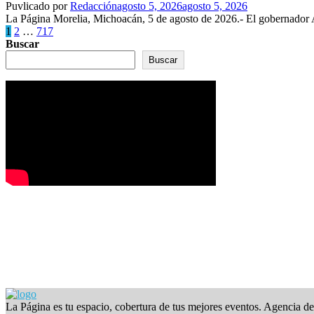
Puvlicado por
Redacción
agosto 5, 2026
agosto 5, 2026
La Página Morelia, Michoacán, 5 de agosto de 2026.- El gobernador 
Paginación
1
2
…
717
Buscar
de
Buscar
entradas
La Página es tu espacio, cobertura de tus mejores eventos. Agencia d