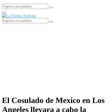
Search
Search
for:
Facebook
Primary
Menu
Search
Search
for:
El Cosulado de Mexico en Los
Angeles llevara a cabo la