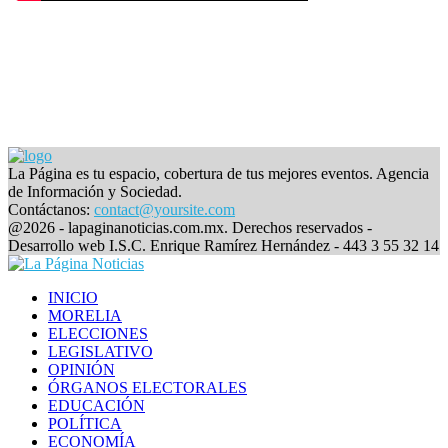
La Página es tu espacio, cobertura de tus mejores eventos. Agencia
de Información y Sociedad.
Contáctanos:
contact@yoursite.com
Facebook
@2026 - lapaginanoticias.com.mx. Derechos reservados -
Desarrollo web I.S.C. Enrique Ramírez Hernández - 443 3 55 32 14
Facebook
INICIO
MORELIA
ELECCIONES
LEGISLATIVO
OPINIÓN
ÓRGANOS ELECTORALES
EDUCACIÓN
POLÍTICA
ECONOMÍA